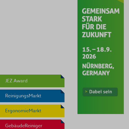
JEZ Award
ReinigungsMarkt
ErgonomieMarkt
GebäudeReiniger