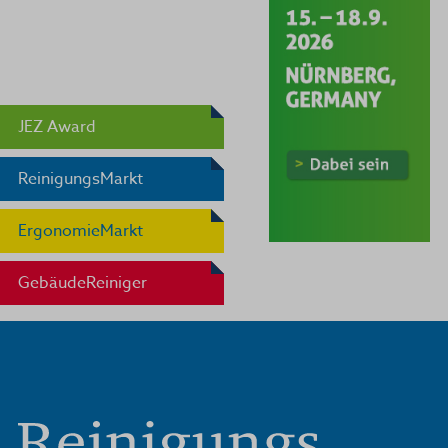
JEZ Award
ReinigungsMarkt
ErgonomieMarkt
GebäudeReiniger