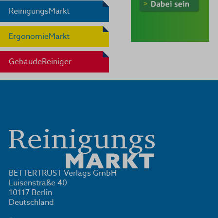
ReinigungsMarkt
ErgonomieMarkt
GebäudeReiniger
BETTERTRUST Verlags GmbH
Luisenstraße 40
10117 Berlin
Deutschland