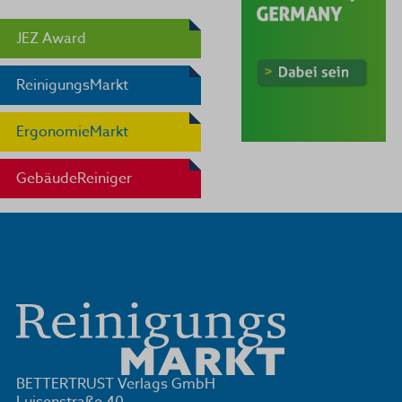
JEZ Award
ReinigungsMarkt
ErgonomieMarkt
GebäudeReiniger
BETTERTRUST Verlags GmbH