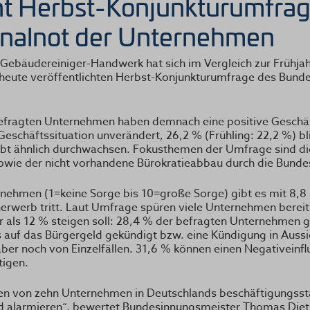
cht Herbst-Konjunkturumfrag
onalnot der Unternehmen
ebäudereiniger-Handwerk hat sich im Vergleich zur Frühja
er heute veröffentlichten Herbst-Konjunkturumfrage des Bun
befragten Unternehmen haben demnach eine positive Geschäf
 Geschäftssituation unverändert, 26,2 % (Frühling: 22,2 %) b
eibt ähnlich durchwachsen. Fokusthemen der Umfrage sind d
owie der nicht vorhandene Bürokratieabbau durch die Bunde
nehmen (1=keine Sorge bis 10=große Sorge) gibt es mit 8,8
werb tritt. Laut Umfrage spüren viele Unternehmen bereits
als 12 % steigen soll: 28,4 % der befragten Unternehmen g
 auf das Bürgergeld gekündigt bzw. eine Kündigung in Aussi
ber noch von Einzelfällen. 31,6 % können einen Negativeinfl
tigen.
ben von zehn Unternehmen in Deutschlands beschäftigungss
gend alarmieren“, bewertet Bundesinnungsmeister Thomas Dietr