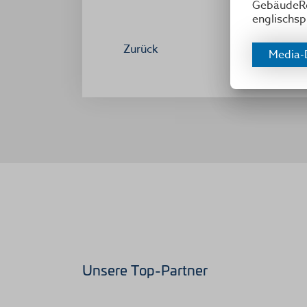
GebäudeRei
englischsp
Zurück
Media-
Unsere Top-Partner