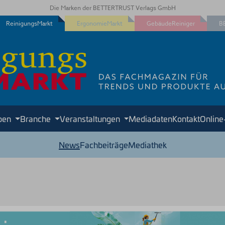
Die Marken der BETTERTRUST Verlags GmbH
ReinigungsMarkt
ErgonomieMarkt
GebäudeReiniger
B
ben
Branche
Veranstaltungen
Mediadaten
Kontakt
Onlin
News
Fachbeiträge
Mediathek