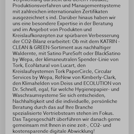
Produktionsverfahren und Managementsysteme
mit zahlreichen internationalen Zertifikaten
ausgezeichnet s ind. Darüber hinaus haben wir
uns eine besondere Expertise in der Beratung
und im Angebot von Produkten und
Kreislaufkonzepten zur spürbaren Verbesserung
der CO2-Bilanz erarbeitet: Ob mit dem KATRIN -
CLEAN & GREEN-Sortiment aus nachhaltiger
Waldernte, mit Satino PureSoft oder BlackSatino
by Wepa, der klimaneutralen Spender-Linie von
Tork, EcoNatural von Lucart, den
Kreislaufsystemen Tork PaperCircle, Circular
Services by Wepa, ReNew von Kimberly-Clark,
den Klimahelden von Deiss und ECOLUTION von
Dr. Schnell, egal, für welche Hygienepapier- und
Waschraumsysteme Sie sich entscheiden,
Nachhaltigkeit und die individuelle, persönliche
Beratung durch das auf Ihre Branche
spezialisierte Vertriebsteam stehen im Fokus.
Das Tagesgeschäft überführen wir danach gerne
gemeinsam mit Ihnen in eine zeit-, CO2- und
kostensparende digitale Abwicklung!