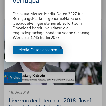
verfügbar
Vergabe des Interclean innovation Awards 2018
am ersten Messetag der Interclean 2018.
Die aktualisierten Media-Daten 2027 für
ReinigungsMarkt, ErgonomieMarkt und
GebäudeReiniger stehen ab sofort zum
Download bereit. Neu dazu: die
englischsprachige Sonderausgabe Cleaning
World zur CMS Berlin 2027.
Media-Daten ansehen
Video
18.06.2018
Live von der Interclean 2018: Josef