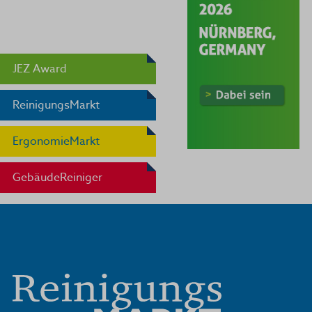
JEZ Award
ReinigungsMarkt
ErgonomieMarkt
GebäudeReiniger