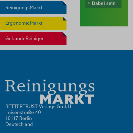
ReinigungsMarkt
ErgonomieMarkt
GebäudeReiniger
BETTERTRUST Verlags GmbH
Luisenstraße 40
10117 Berlin
Deutschland