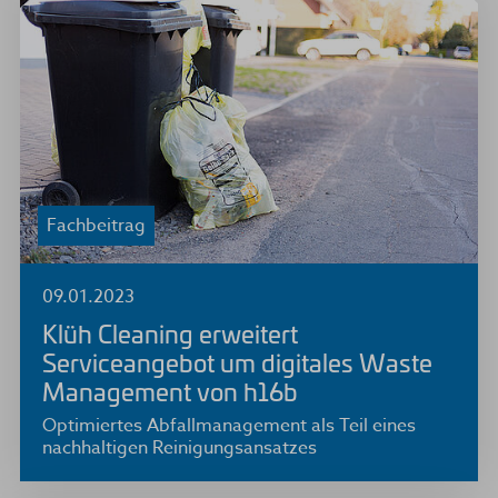
Fachbeitrag
09.01.2023
Klüh Cleaning erweitert
Serviceangebot um digitales Waste
Management von h16b
Optimiertes Abfallmanagement als Teil eines
nachhaltigen Reinigungsansatzes