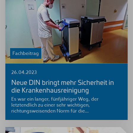
Fachbeitrag
26.04.2023
Neue DIN bringt mehr Sicherheit in
die Krankenhausreinigung
Es war ein langer, fünfjähriger Weg, der
letztendlich zu einer sehr wichtigen,
richtungsweisenden Norm für die…